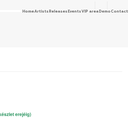
Home
Artists
Releases
Events
VIP area
Demo
Contact
let erejéig)