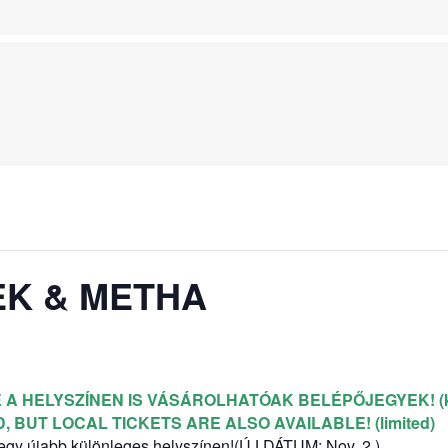
BEK & METHA
A HELYSZÍNEN IS VÁSÁROLHATÓAK BELÉPŐJEGYEK! (kész
, BUT LOCAL TICKETS ARE ALSO AVAILABLE!
(limited)
gy újabb különleges helyszínen!(ÚJ DÁTUM: Nov. 2.)