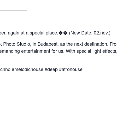
—————–
er, again at a special place.�� (New Date: 02.nov.)
Photo Studio, in Budapest, as the next destination. From
demanding entertainment for us. With special light effec
techno #melodichouse #deep #afrohouse