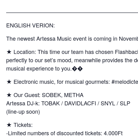
————————————————————————
ENGLISH VERION:
The newest Artessa Music event is coming in Novemb
★ Location: This time our team has chosen Flashback 
perfectly to our set’s mood, meanwhile provides the 
musical experience to you.��
★ Electronic music, for musical gourmets: #melodic
★ Our Guest: SOBEK, METHA
Artessa DJ-k: TOBAK / DAVIDLACFI / SNYL / SLP
(line-up soon)
★ Tickets:
-Limited numbers of discounted tickets: 4.000Ft