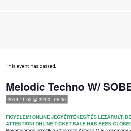
This event has passed.
Melodic Techno W/ SO
2019-11-02 @ 22:00
-
05:00
FIGYELEM! ONLINE JEGYÉRTÉKESÍTÉS LEZÁRULT, DE 
ATTENTION!
ONLINE TICKET SALE HAS BEEN CLOSED
Novemberben érkezik a következő Artessa Music esemény, e