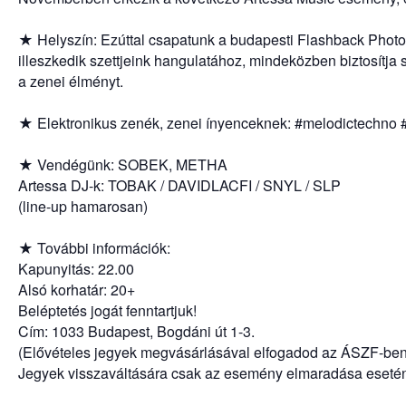
★ Helyszín: Ezúttal csapatunk a budapesti
Flashback Photo
illeszkedik szettjeink hangulatához, mindeközben biztosítj
a zenei élményt.
★ Elektronikus zenék, zenei ínyenceknek:
#melodictechno
★ Vendégünk:
SOBEK, METHA
Artessa DJ-k:
TOBAK
/
DAVIDLACFI
/
SNYL
/
SLP
(line-up hamarosan)
★ További információk:
Kapunyitás: 22.00
Alsó korhatár: 20+
Beléptetés jogát fenntartjuk!
Cím: 1033 Budapest, Bogdáni út 1-3.
(Elővételes jegyek megvásárlásával elfogadod az ÁSZF-ben 
Jegyek visszaváltására csak az esemény elmaradása esetén