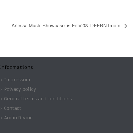
Artessa Music Showcase ► Febr.08. DFFRNTroom
Informations
Impressum
Privacy policy
General terms and conditions
Contact
Audio Divine