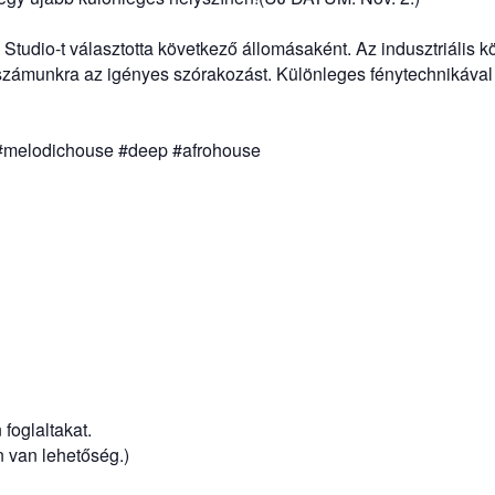
 Studio
-t választotta következő állomásaként. Az indusztriális kö
a számunkra az igényes szórakozást. Különleges fénytechnikával
#melodichouse
#deep
#afrohouse
foglaltakat.
 van lehetőség.)